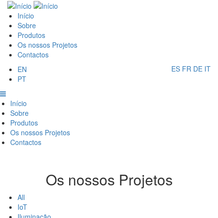
Passar
Main
para
Início
o
Sobre
navigation
conteúdo
Produtos
principal
Os nossos Projetos
Contactos
ES
FR
DE
IT
EN
PT
Main
Início
Sobre
navigation
Produtos
Os nossos Projetos
Contactos
Os nossos Projetos
All
IoT
Iluminação