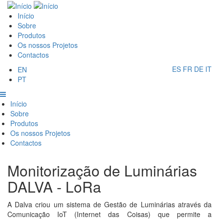
Passar
Main
para
Início
o
Sobre
navigation
conteúdo
Produtos
principal
Os nossos Projetos
Contactos
ES
FR
DE
IT
EN
PT
Main
Início
Sobre
navigation
Produtos
Os nossos Projetos
Contactos
Monitorização de Luminárias
DALVA - LoRa
A Dalva criou um sistema de Gestão de Luminárias através da
Comunicação IoT (Internet das Coisas) que permite a