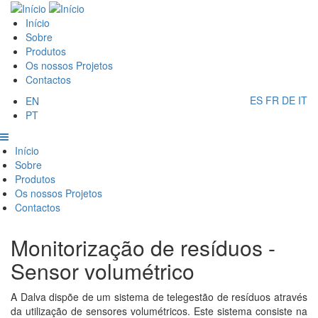
Passar
Main
para
Início
o
Sobre
navigation
conteúdo
Produtos
principal
Os nossos Projetos
Contactos
ES
FR
DE
IT
EN
PT
Main
Início
Sobre
navigation
Produtos
Os nossos Projetos
Contactos
Monitorização de resíduos -
Sensor volumétrico
A Dalva dispõe de um sistema de telegestão de resíduos através
da utilização de sensores volumétricos. Este sistema consiste na