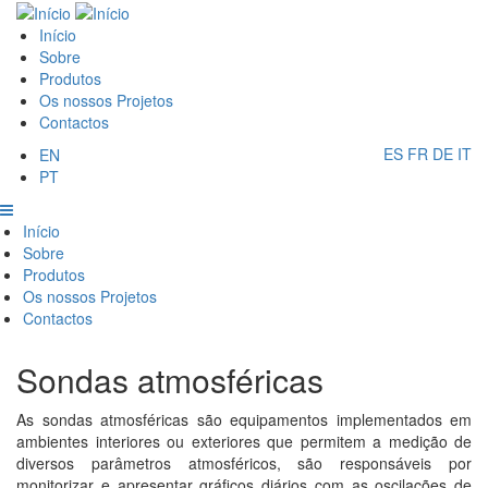
Passar
Main
para
Início
o
Sobre
navigation
conteúdo
Produtos
principal
Os nossos Projetos
Contactos
ES
FR
DE
IT
EN
PT
Main
Início
Sobre
navigation
Produtos
Os nossos Projetos
Contactos
Sondas atmosféricas
As sondas atmosféricas são equipamentos implementados em
ambientes interiores ou exteriores que permitem a medição de
diversos parâmetros atmosféricos, são responsáveis por
monitorizar e apresentar gráficos diários com as oscilações de